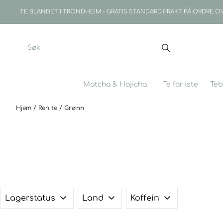
Hopp til innhold
TE BLANDET I TRONDHEIM - GRATIS STANDARD FRAKT PÅ ORDRE O
Matcha & Hojicha
Te for iste
Teb
Hjem
/
Ren te
/
Grønn
Lagerstatus
Land
Koffein