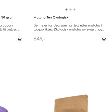
- 50 gram
Matcha Ten Økologisk
ra Japan.
Denne er for deg som har lett etter matcha i
til pulver. I
toppskjiktet. Økologisk matcha av svært høy
der, drikker du
grad. Tebladene kommer fra Kirishima, Japan
e det
og har fått vokse i skyggen før innhøstning for
649,-
nativ til kaffe
en nydelig farge og kompleksitet. Her er det en
ed vanlig
eksplosjon av smaker. Matcha Ten er en jade-
deg opp, og L-
grønn te med et smaksbilde som strekker seg
ppen. Dette er
fra fruktig og frisk til søt og nøtteaktig. En sann
 og bidrar til et
glede for alle som virkelig elsker matcha. Dette
u ikke blir like
er japansk te-kunst i utsøkt form og det kan
 Hisui er
være vanskelig å finne en matcha som kan måle
kraftig og
seg med denne. Broks Tea ble besatt av første
nne egner seg
duft. Selges i forseglede bokser a 30 gram
matcha. --- If you too have been looking for
matcha of the highest grade, this one is for you.
Organic matcha of very high quality. This is an
exlotion of aromas. Matcha Ten is a jade-green
eaves, when
tea with a flavour profile that ranges from fruity
g the whole
and fresh to sweet and nutty. A true joy for all
 Matcha has
who truly loves matcha. This is the art of
tea steeping
japanese tea in its most exquisite form, and you
ee. The
will be hard pressed to find a better matcha