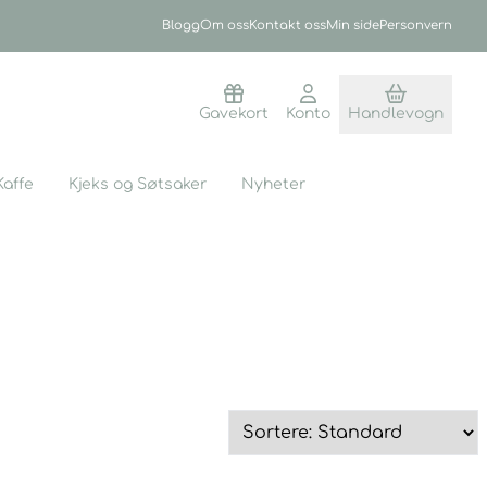
Blogg
Om oss
Kontakt oss
Min side
Personvern
Gavekort
Konto
Handlevogn
Kaffe
Kjeks og Søtsaker
Nyheter