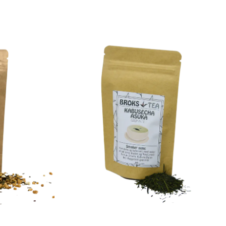
needles, its fresh, lightgreen coloured cup and
its sweet-savoury flavour.