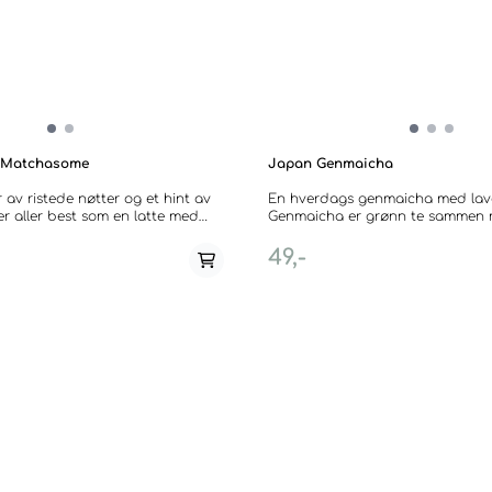
- Matchasome
Japan Genmaicha
av ristede nøtter og et hint av
En hverdags genmaicha med laver
r aller best som en latte med
Genmaicha er grønn te sammen m
ønn te
poppet ris. Japan Genmaicha består av grønn
ininnhold. Tilbered den som en
Bancha fra japan og ristet og po
49,-
 varm og kald. Økologisk.
Smaken er mild med preg av nøt
Region: shizuoka, Japan. Selges i 30 gram.
popkorn. Bancha har i tillegg lav
koffeininnghold end Sencha og 
god te til fiskeretter eller til å nyte
An everyday Genmaicha with less 
Genmaicha is green tea with roa
popped rice. Japan Genmaicha is made from
green Bancha from Japan and r
popped rice. The flavour is mild 
nuts and popcorn. Bancha is also
caffeine than senchas and gyok
choice for fish-dishes or to enjoy 