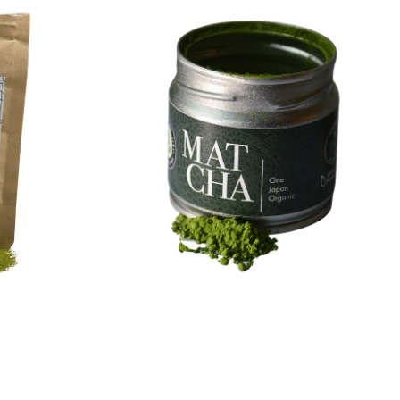
the young buds grow. Kabusecha is covered for
ca. 2-20 days and is hand picked. Together with
Gyokuro and matcha this is among de most
expensive teas in japan. The shadow perios
gives the leaves higher levels of amino acids,
caffeine and essential oils, giving kabusecha an
especially rich flavourprofile.