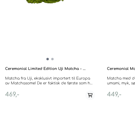
Ceremonial Limited Edition Uji Matcha - ...
Ceremonial M
Matcha fra Uji, eksklusivt importert til Europa
Matcha med den
av Matchasome! De er faktisk de første som har
umami, myk, sø
importert akkurat denne matchen fra Japan.
kultivarer for
Denne kommer fra en liten teplantasje i Uji,
matcha med sød
469,-
449,-
Kyoto, som betyr at den kan bli utsolgt før
noter med lav bitterhet. Pa
neste innhøstning. Den er derfor limited edition.
som ren koicha
Uji's smaksbilde er rent, delikat, fløyelsaktig og
matcha latte. Region: Kirishima, Kagoshima.
harmonisert med et hint av sødme. Passer
Cultivar: Okumidori,
utmerket både som ren koicha, usucha eller en
Selges i 30 gra
ekstra rund matcha latte. Region: Uji, Kyoto,
Japan Cultivar: Okumidori, Samidori Blend
Økologisk. Selges i 30 gram.