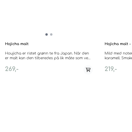
Hojicha malt
Hojicha malt 
Houjicha er ristet grønn te fra Japan. Når den
Mild med noter 
er malt kan den tilberedes på lik måte som ved
karamell. Smake
matcha. Forskjellen er at den har et lavere
din favorittmelk. Houjicha er ristet gr
koffeininnhold, og helt andre smaksnoter. Dette
med lavt koffe
269,-
219,-
er en fløyelsmyk spesialitet fra japan som ofte
matcha og nyt både
drikkes om kveldene. Smaksnotene er ristede
nøtter og sjokolade. --- Houjicha is roasted
green tea from Japan. When ground like this it
can be prepared as you would a matcha. The
difference is in its lower caffeine content and
compeletaly different aromas and flavours. This
is a velvety-fine specialty from Japan, often
drunk at the evenings. The flavourprofile is of
roasted nuts and chocolate.