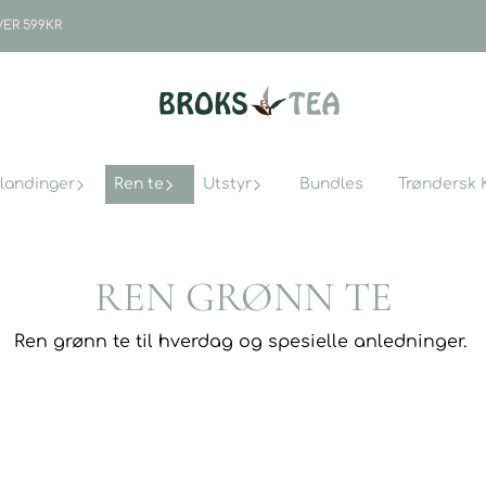
VER 599KR
landinger
Ren te
Utstyr
Bundles
Trøndersk 
REN GRØNN TE
Ren grønn te til hverdag og spesielle anledninger.