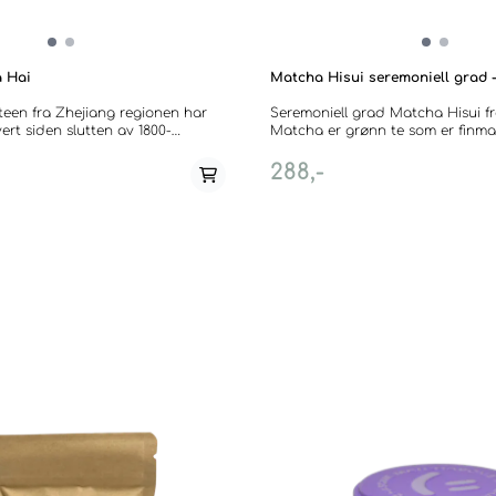
 Hai
Matcha Hisui seremoniell grad 
een fra Zhejiang regionen har
Seremoniell grad Matcha Hisui f
vert siden slutten av 1800-
Matcha er grønn te som er finmalt 
ng" betyr "hårete tupper" og
motsetning til å trekke hele tebla
ærlig spisse, grønne bladene
her hele tebladet og alt det god
288,-
om bitte små spydspisser. Den
inneholder. Matcha er et fint alter
ær og elsket av mange for dens
da du får i deg mer energi enn v
 I koppen er den lys og lime-
tebrygging. Koffeinet vil kvikne 
theanin vil samtidig berolige kro
n has only been cultivated since
stoffer som finnes naturlig i all te
19th century, but that does
jevnere opptak av koffein slik at d
mise its illustriousness and
rastløs eller kræsjer slik som med kaffe.
he name Mao Feng means ‘hairy
en grønn og frisk matcha som er 
 from the particularly narrow,
fyldig med balansert "snerp". De
es that are reminiscent of tiny
aller best i latter. Region: Kirishima, Kagoshima,
a connoisseurs appreciate its
Japan. Cultivar: Yabukita. Selges i poser a 50
 the delicate, lime-coloured cup.
gram. -- Ceremonial grade matcha hisui from
Japan. Matcha is finely grounded green tea.
Unlike making tea on whole tea l
drinking matcha, you are drinkin
leaf and every goodie within it.
more caffein than regular green 
and is a good alternative to coff