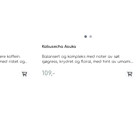
Kabusecha Asuka
e koffein.
Balansert og kompleks med noter av søt
ed ristet og
sjøgress, krydret og floral, med hint av umami.
Japansk grønn te fra Honshu, Shizuoka.
ppet ris.
Kabusecha betyr te som har blitt "dekket" og er
109,-
ter og
som navnet tilsier te hvor busken har blitt
ere
tildekket for å skape skygge imens de nye
Gyokuro. En
skuddene vokser. Kabusecha dekkes fra ca. 2-20
s alene. --
dager og håndplukkes. Sammen med Gyokuro
caffeine.
og matcha er dette blant den fineste og
sted and
dyreste te i japan. Skygge-perioden bidrar til
økt mengde aminosyrer, koffein og essensielle
osted and
oljer, som gir Kabusecha et spesielt rikt
with notes of
smaksbilde. --- Balanced and complex with
 lower in
notes of sweet seagrass, floral spicyness and a
uros. A good
hint of umami. Kabusecha means tea that is
by itself.
"covered" and is, as it names tells, a tea where
the teabush is covered to create shadow while