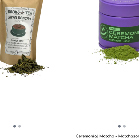
caffeine will boost your mind whi
theanine will calm the body. Caf
theanine develope naturally in al
and gives you a more even bala
compared to the side effects of 
such as restlessness and crashi
Hisui is a green and fresh match
full bodied with balanced astrin
best as a latte. Region: Kirishima, Kagoshima,
Japan Cultibar: Yabukita Sold in bags of 50
grams.
Ceremonial Matcha - Matchaso