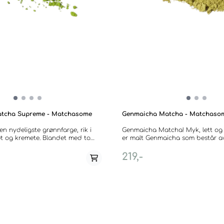
atcha Supreme - Matchasome
Genmaicha Matcha - Matchaso
 nydeligste grønnfarge, rik i
Genmaicha Matcha! Myk, lett og "
t og kremete. Blandet med to
er malt Genmaicha som består a
 å gi nettopp en kremete og myk
ristet ris. Risen gir teen en popk
me, nøttepreg og lette florale
som gir teen en spennende fylde.
219,-
sser utmerket både
nyte sammen med din favorittmelk. Økolog
, usucha eller en ekstra rund
Region: shizuoka, Japan. OBS: best før dato
17/09-26, men ofte god lenge etter. Selges i
 Tsuyuhikari. Økologisk.
gram.
m.