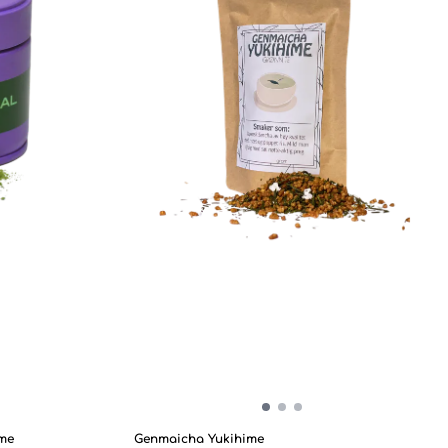
le the L-
than this. Broks Tea were obsessed by first whiff.
feine and L-
Sold in sealed tins containing 30 grams
l tealeaves
matcha.
nset boost
drinking coffee
ng post boost.
a, strong and
gency. Works
me
Genmaicha Yukihime