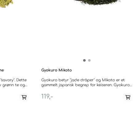
me
Gyokuro Mikoto
savory". Dette
Gyokuro betyr "jade dråper" og Mikoto er et
v grønn te og
gammelt japansk begrep for keiseren. Gyokuro
orn-aktig aroma
er en av de fineste og beste skygge-teer. Her
 Anbefales å
brukes kun de fineste teblader fra vårens første
119,-
isk.
dager. Mikoto består av smaragdgrønne blader
og er fresh og lysegrønn i koppen med en søt-
 30
umami-smak. --- Gyokuro means ‘Jade
Droplets’ and Mikoto is an old Japanese term
for the emperor. This tea is one of the finest
shaded varieties. Only the most delicate leaves
of the first days of spring are used. True
connoisseurs will appreciate its emerald-green