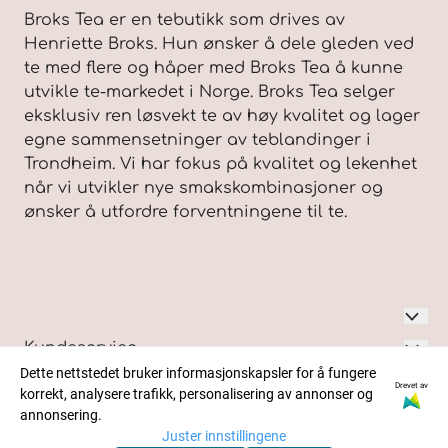
Broks Tea er en tebutikk som drives av
Henriette Broks. Hun ønsker å dele gleden ved
te med flere og håper med Broks Tea å kunne
utvikle te-markedet i Norge. Broks Tea selger
eksklusiv ren løsvekt te av høy kvalitet og lager
egne sammensetninger av teblandinger i
Trondheim. Vi har fokus på kvalitet og lekenhet
når vi utvikler nye smakskombinasjoner og
ønsker å utfordre forventningene til te.
Broks Tea Co AS
Kundeservice
Dette nettstedet bruker informasjonskapsler for å fungere
Blogg
Nyhetsbrev
Kirkegata 41A
Drevet av
korrekt, analysere trafikk, personalisering av annonser og
annonsering.
Om oss
7043 Trondheim
Juster innstillingene
Registrer deg for å motta nyheter, kunnskap om te,