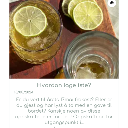
Hvordan lage iste?
13/05/2024
Er du vert til årets 17.mai frokost? Eller er
du gjest og har lyst å ta med en gave til
bordet? Kanskje noen av disse
oppskriftene er for deg! Oppskriftene tar
utgangspunkt i...