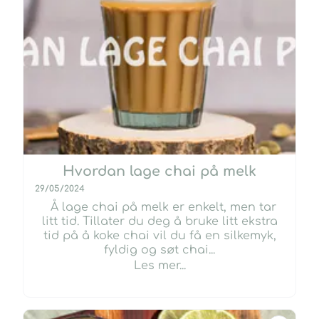
Hvordan lage chai på melk
29/05/2024
Å lage chai på melk er enkelt, men tar
litt tid. Tillater du deg å bruke litt ekstra
tid på å koke chai vil du få en silkemyk,
fyldig og søt chai...
Les mer...