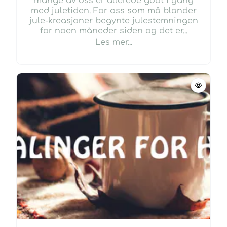
mange av oss er allerede godt i gang
med juletiden. For oss som må blander
jule-kreasjoner begynte julestemningen
for noen måneder siden og det er...
Les mer...