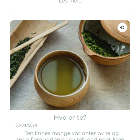
Les mer...
Hva er te?
30/04/2024
Det finnes mange varianter av te og
enda flere varianter av teblandinger. Men