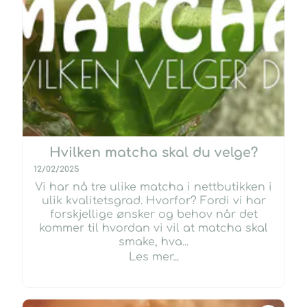
Hvilken matcha skal du velge?
12/02/2025
Vi har nå tre ulike matcha i nettbutikken i
ulik kvalitetsgrad. Hvorfor? Fordi vi har
forskjellige ønsker og behov når det
kommer til hvordan vi vil at matcha skal
smake, hva...
Les mer...