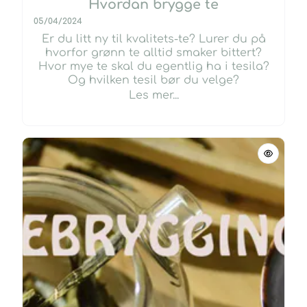
Hvordan brygge te
05/04/2024
Er du litt ny til kvalitets-te? Lurer du på
hvorfor grønn te alltid smaker bittert?
Hvor mye te skal du egentlig ha i tesila?
Og hvilken tesil bør du velge?
Les mer...