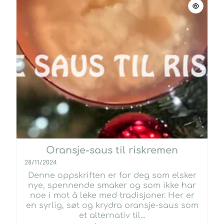
Oransje-saus til riskremen
28/11/2024
Denne oppskriften er for deg som elsker
nye, spennende smaker og som ikke har
noe i mot å leke med tradisjoner. Her er
en syrlig, søt og krydra oransje-saus som
et alternativ til...