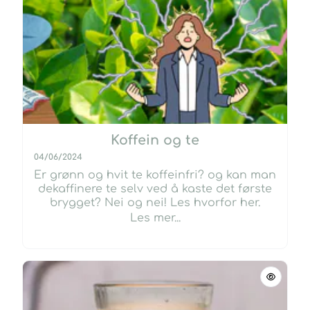
Koffein og te
04/06/2024
Er grønn og hvit te koffeinfri? og kan man
dekaffinere te selv ved å kaste det første
brygget? Nei og nei! Les hvorfor her.
Les mer...